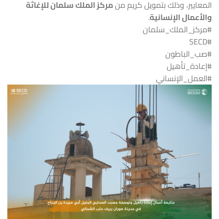
المعايير، وذلك بتمويل كريم من
مركز الملك سلمان للإغاثة
والأعمال الإنسانية
.
#مركز_الملك_سلمان
#SECD
#صب_الباطون
#إعادة_تأهيل
#العمل_الإنساني