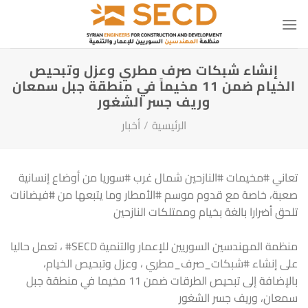
خطي
لمحتوى
إنشاء شبكات صرف مطري وعزل وتبحيص
الخيام ضمن 11 مخيماً في منطقة جبل سمعان
وريف جسر الشغور
الرئيسية
/
أخبار
تعاني
#مخيمات
#النازحين
شمال غرب
#سوريا
من أوضاع إنسانية
صعبة، خاصة مع قدوم موسم
#الأمطار
وما يتبعها من
#فيضانات
تلحق أضرارا بالغة بخيام وممتلكات النازحين
منظمة المهندسين السوريين للإعمار والتنمية
#SECD
، تعمل حاليا
على إنشاء
#شبكات_صرف_مطري
، وعزل وتبحيص الخيام،
بالإضافة إلى تبحيص الطرقات ضمن 11 مخيما في منطقة جبل
سمعان، وريف جسر الشغور