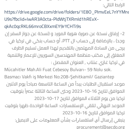
الرابط التالي:
https://drive.google.com/drive/folders/1E8O_PImvEeL7nYYMn
U9s?fbclid=IwAR3A0cta-PldWtjTXRmId1hREvX-
qkAc0qcRKL66mroCBXxmEY9rYCHTi9s
2- إرفاق نسخة عن صورة هوية المورد و (نسخة عن جواز السفر إن
وجد) ، بالإضافة إلى حساب ال PTT، أو حساب بنكي في تركيا في
يرجى من السادة المهتمين بالتقديم لهذا العمل تسليم الظرف
المغلق إلى مكتب منظمة المهندسين السوريين للإعمار والتنمية
في تركيا غازي عنتاب , العنوان المفصل :
Mücahitler Mah.Ali Fuat Cebesoy Bulvarı- 59 Nolu sok.
Basmacı Vakfı iş Merkezi No:208-Şehitkamil/ Gaziantep
موعد استقبال الطلبات يبدأ من الساعة التاسعة صباحاً يوم الاثنين
الموافق لتاريخ 16-10-2023 وحتى الساعة الثالثة عصراً بتوقيت
تركيا من يوم الثلاثاء الموافق لتاريخ 17-10-2023
الموعد النهائي لتلقي الإستفسارات: الساعة الواحدة ظهرا بتوقيت
تركيا الموافق لتاريخ 16-10-2023
ينبغي ﺇﺭﺳﺎﻝ ﺃﻱ ﺍﺳﺗﻔﺳﺎﺭﺍﺕ ﺑﺷﺄﻥ ﺍﻟﻣﻌﻠﻭﻣﺎﺕ على الايميل:
procurement@secdo.org