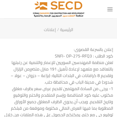
خطي
لمحتوى
الرئيسية
/
إعلانات
إعلان بالسرعة القصوى:
كود الطلب : SNFI- OP-275-RFQ3
تعلن منظمة المهندسين السوريين للإعمار والتنمية عن رغبتها
بالتعاقد مع متعهد لإعادة تأهيل 191 منزل متضررمن الزلزال
وتقديم 8 كرافانات في البلدات التالية: (بزاعة – حزوان – عولا –
شدود) في مدينة الباب في محافظة حلب.
1- يرجى من السادة المهتمين تقديم عرض سعر بظرف مغلق
مكتوب عليه كود المناقصة وإسم المتقدم والختم والتوقيع
وتاريخ التقديم, ويجب أن يحوي الظرف المغلق جميع الأوراق
المطلوبة بما فيها العرض المالي مكتوبة وموقعة من قبلكم
توقيع حي مع ختم، يمكنكم الحصول على هذه الملفات من خلال